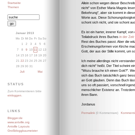
Startseite
Allein schon wegen dieser Beschreib
Themen
nicht" von Esther Maria Magnis lesen
Bekehrung", aber sie kommt in die
Worte aus. Diese Schonungslosigkei
schont sich nicht, und sie schont auc
Es ist ein harter, innerer Kampf, vo
Januar 2013
Teilabdruck ihres Buches
in der Zeit
Mo
Di
Mi
Do
Fr
Sa
So
Rest des Buches passt. Aber die wit
1
2
3
4
5
6
Erscheinungsformen von Kirche mac
7
8
9
10
11
12
13
Gott, der aus der Stille kommt, um s
14
15
16
17
18
19
20
21
22
23
24
25
26
27
Ich meine allerdings nicht verstand
dich nicht" heißt. Der Titel scheint e
28
29
30
31
"Wozu brauche ich einen Gott?". We
Juli
Mai
sich das Buch tatsächlich ganz beso
an Gott glauben. Denn das Buch lässt
STATUS
uns so oft passiert, vorschnell irg
menschlicher Existenz an. Trotzdem z
Zum Kommentieren bitte
ihren Bann.
einloggen
.
Jordanus
LINKS
Permalink
(0 Kommentare)
Kommenti
Blogger.de
www.antville.org
Antville Layouts
Großbloggbaumeister