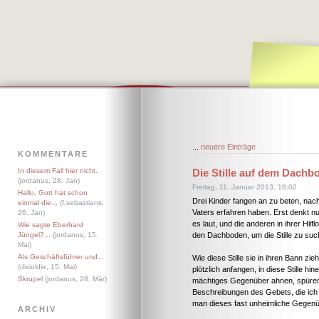
...
neuere Einträge
KOMMENTARE
In diesem Fall hier nicht.
Die Stille auf dem Dachb
(jordanus, 28. Jan)
Freitag, 11. Januar 2013, 18:02
Hallo, Gott hat schon
Drei Kinder fangen an zu beten, nach
einmal die...
(f.sebastians,
Vaters erfahren haben. Erst denkt nu
26. Jan)
es laut, und die anderen in ihrer Hil
Wie sagte Eberhard
Jüngel?...
(jordanus, 15.
den Dachboden, um die Stille zu suc
Mai)
Als Geschäftsführer und...
Wie diese Stille sie in ihren Bann z
(dixioldie, 15. Mai)
plötzlich anfangen, in diese Stille hine
Skrupel
(jordanus, 28. Mär)
mächtiges Gegenüber ahnen, spüren, 
Beschreibungen des Gebets, die ich 
man dieses fast unheimliche Gegenü
ARCHIV